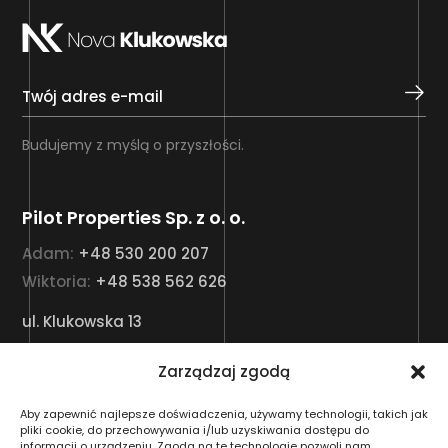
Budujemy z myślą o przyszłości.
Pilot Properties Sp. z o. o.
Adam:
+48 530 200 207
Wiktoria:
+48 538 562 626
ul. Klukowska 13
03-892 Warszawa
Zarządzaj zgodą
info@novaklukowska.pl
Aby zapewnić najlepsze doświadczenia, używamy technologii, takich jak
pliki cookie, do przechowywania i/lub uzyskiwania dostępu do
informacji o urządzeniu. Zgoda na te technologie pozwoli nam